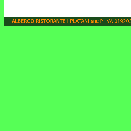
ALBERGO RISTORANTE I PLATANI snc
P. IVA 019203