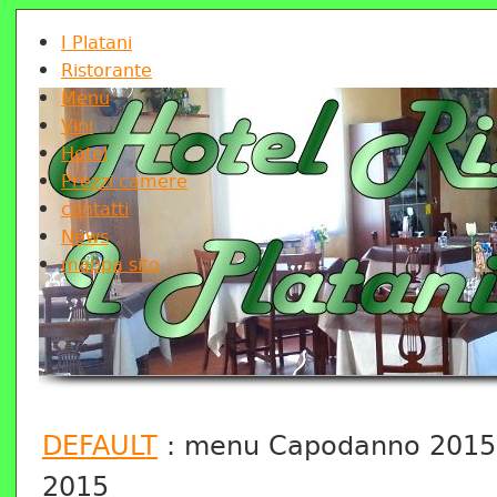
I Platani
Ristorante
Menu
Vini
Hotel
Prezzi camere
contatti
News
mappa sito
DEFAULT
: menu Capodanno 2015 -
2015